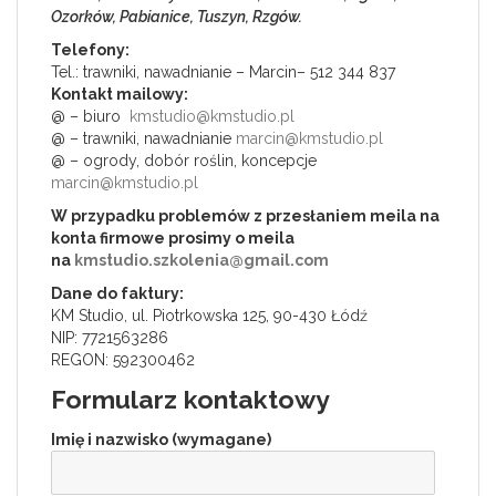
Ozorków, Pabianice, Tuszyn, Rzgów.
Telefony:
Tel.: trawniki, nawadnianie – Marcin– 512 344 837
Kontakt mailowy:
@ – biuro
kmstudio@kmstudio.pl
@ – trawniki, nawadnianie
marcin@kmstudio.pl
@ – ogrody, dobór roślin, koncepcje
marcin@kmstudio.pl
W przypadku problemów z przesłaniem meila na
konta firmowe prosimy o meila
na
kmstudio.szkolenia@gmail.com
Dane do faktury:
KM Studio, ul. Piotrkowska 125, 90-430 Łódź
NIP: 7721563286
REGON: 592300462
Formularz kontaktowy
Imię i nazwisko (wymagane)