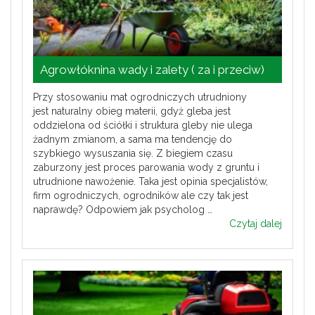
Agrowłóknina wady i zalety ( za i przeciw)
Przy stosowaniu mat ogrodniczych utrudniony
jest naturalny obieg materii, gdyż gleba jest
oddzielona od ściółki i struktura gleby nie ulega
żadnym zmianom, a sama ma tendencję do
szybkiego wysuszania się. Z biegiem czasu
zaburzony jest proces parowania wody z gruntu i
utrudnione nawożenie. Taka jest opinia specjalistów,
firm ogrodniczych, ogrodników ale czy tak jest
naprawdę? Odpowiem jak psycholog …
Czytaj dalej
Agrowłó