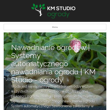
Menu
Nawadnianie ogrodów |
Systemy
automatycznego
nawadniania ogrodu | KM
Studio - ogrody
Woda jest najważniejszym składnikiem odżywczym
wszystkich roślin. Jest niezbędna do utrzymania
pięknego ogrodu, dlatego profesjonalnie zajmujemy
się systemami automatycznego nawadniania ogrodu.
System automatycznego nawodnienia zakładamy w