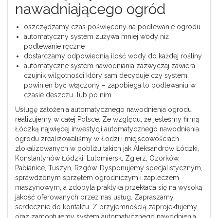
nawadniającego ogród
oszczędzamy czas poświęcony na podlewanie ogrodu
automatyczny system zużywa mniej wody niż
podlewanie ręczne
dostarczamy odpowiednią ilość wody do każdej rośliny
automatyczne system nawodniania zazwyczaj zawiera
czujnik wilgotności który sam decyduje czy system
powinien być włączony – zapobiega to podlewaniu w
czasie deszczu lub po nim
Usługę założenia automatycznego nawodnienia ogrodu
realizujemy w całej Polsce. Ze względu, że jesteśmy firmą
Łódzką najwięcej inwestycji automatycznego nawodnienia
ogrodu zrealizowaliśmy w Łodzi i miejscowościach
zlokalizowanych w pobliżu takich jak Aleksandrów Łódzki,
Konstantynów Łódzki, Lutomiersk, Zgierz, Ozorków,
Pabianice, Tuszyn, Rzgów. Dysponujemy specjalistycznym,
sprawdzonym sprzętem ogrodniczym i zapleczem
maszynowym, a zdobyta praktyka przekłada się na wysoką
jakość oferowanych przez nas usług. Zapraszamy
serdecznie do kontaktu. Z przyjemnością zaprojektujemy
oraz zamontujemy system automatycznego nawodnienia