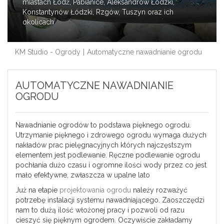
miastach Łódź, Pabianice, Aleksandrów Łódzki,
Konstantynów Łódzki, Rzgów, Tuszyn oraz ich
okolicach
KM Studio - Ogrody
Automatyczne nawadnianie ogrodu
AUTOMATYCZNE NAWADNIANIE
OGRODU
Nawadnianie ogrodów to podstawa pięknego ogrodu.
Utrzymanie pięknego i zdrowego ogrodu wymaga dużych
nakładów prac pielęgnacyjnych których najczęstszym
elementem jest podlewanie. Ręczne podlewanie ogrodu
pochłania dużo czasu i ogromne ilości wody przez co jest
mało efektywne, zwłaszcza w upalne lato
Już na etapie
projektowania ogrodu
należy rozważyć
potrzebę instalacji systemu nawadniającego. Zaoszczędzi
nam to dużą ilość włożonej pracy i pozwoli od razu
cieszyć się pięknym ogrodem. Oczywiście zakładamy