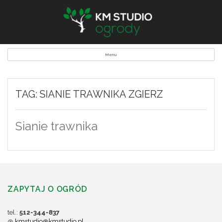
Menu
TAG: SIANIE TRAWNIKA ZGIERZ
Sianie trawnika
ZAPYTAJ O OGRÓD
tel.:
512-344-837
@
kmstudio@kmstudio.pl