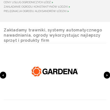
CENY USŁUG OGRODNICZYCH ŁÓDŹ
ZAKŁADANIE OGRODU KONSTANTYNÓW ŁODZKI
PIELĘGNACJA OGRODU ALEKSANDRÓW ŁÓDZKI
Zakładamy trawniki, systemy automatycznego
nawadniania, ogrody wykorzystując najlepszy
sprzęt i produkty firm
<
>